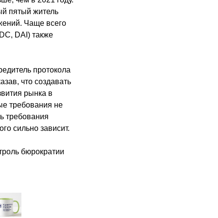
ый пятый житель
жений. Чаще всего
DC, DAI) также
редитель протокола
азав, что создавать
звития рынка в
ые требования не
ть требования
го сильно зависит.
нтроль бюрократии