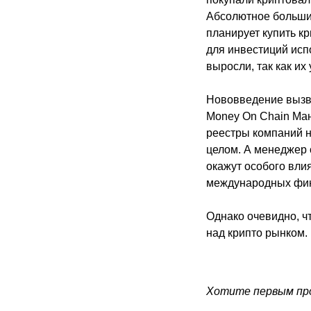
Абсолютное большин
планирует купить к
для инвестиций исп
выросли, так как их
Нововведение вызв
Money On Chain Ман
реестры компаний н
целом. А менеджер 
окажут особого вли
международных фина
Однако очевидно, ч
над крипто рынком.
Хотите первым про