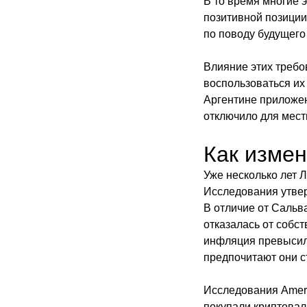
В то время многие 
позитивной позиции
по поводу будущего
Влияние этих требо
воспользоваться их 
Аргентине приложени
отключило для мест
Как измен
Уже несколько лет 
Исследования утвер
В отличие от Сальв
отказалась от собс
инфляция превысила
предпочитают они с
Исследования Americ
покупали криптовалю