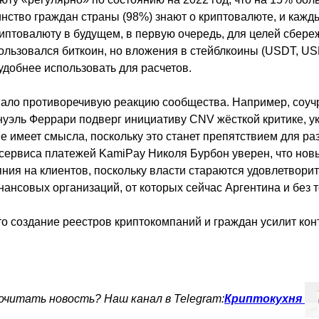
ство граждан страны (98%) знают о криптовалюте, и кажд
риптовалюту в будущем, в первую очередь, для целей сбере
ользовался биткоин, но вложения в стейблкоины (USDT, US
 удобнее использовать для расчетов.
ало противоречивую реакцию сообщества. Например, соуч
уэль Феррари подверг инициативу CNV жёсткой критике, ук
е имеет смысла, поскольку это станет препятствием для ра
сервиса платежей KamiPay Николя Бурбон уверен, что нов
яния на клиентов, поскольку власти стараются удовлетвори
нсовых организаций, от которых сейчас Аргентина и без то
то создание реестров криптокомпаний и граждан усилит ко
читать новость? Наш канал в Telegram:
Криптокухня