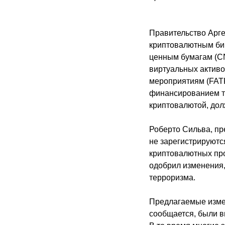
Правительство Арг
криптовалютным бир
ценным бумагам (CN
виртуальных актив
мероприятиям (FATF
финансированием те
криптовалютой, дол
Роберто Сильва, пр
не зарегистрируются
криптовалютных про
одобрил изменения
терроризма.
Предлагаемые измен
сообщается, были в