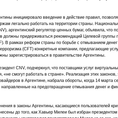
ентины инициировало введение в действие правил, позвол
жам легально работать на территории страны. Националь
V), аргентинский регулятор ценных бумаг, объявила, что п
ов должны придерживаться рекомендаций Целевой группы
). В рамках реформ страны по борьбе с отмыванием денег
рроризма (CFT) конкретные компании, предлагающие услу
жны зарегистрироваться в правительстве Аргентины.
езидент CNV, подчеркнул, что поставщики услуг виртуальны
, «не смогут работать в стране». Реализация этих законов
вайдеров в Аргентине, набрала обороты, когда 14 марта с
, направленные на предотвращение отмывания денег и фи
ения в законы Аргентины, касающиеся пользователей крип
несены до того, как Хавьер Милеи был избран президентом 