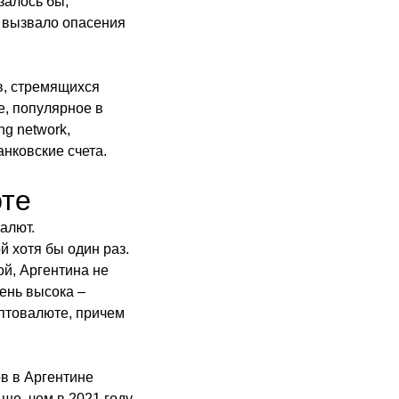
залось бы,
 вызвало опасения
в, стремящихся
e, популярное в
ng network,
нковские счета.
юте
алют.
 хотя бы один раз.
ой, Аргентина не
ень высока –
птовалюте, причем
ов в Аргентине
ше, чем в 2021 году.