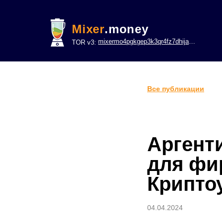
Mixer
.money
mixermo4pgkgep3k3qr4fz7dhijavxnh6lwgu7gf5qeltpy4unjed2yd.onion
TOR v3:
Все публикации
Аргент
для фи
Крипто
04.04.2024