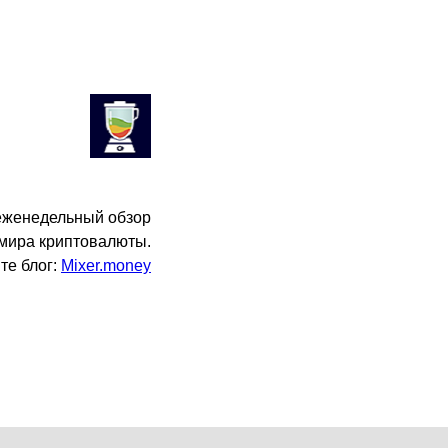
еженедельный обзор
 мира криптовалюты.
те блог:
Mixer.money