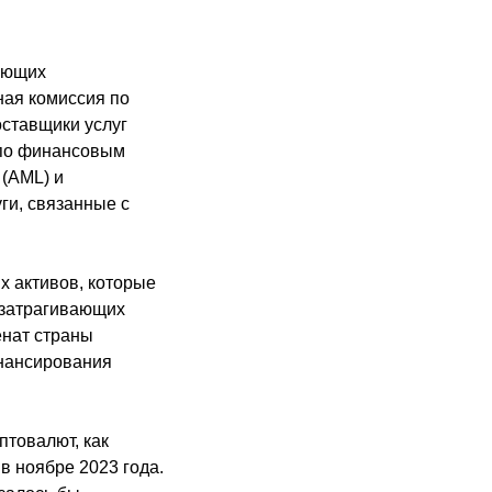
яющих
ная комиссия по
оставщики услуг
 по финансовым
 (AML) и
ги, связанные с
х активов, которые
, затрагивающих
енат страны
нансирования
товалют, как
в ноябре 2023 года.