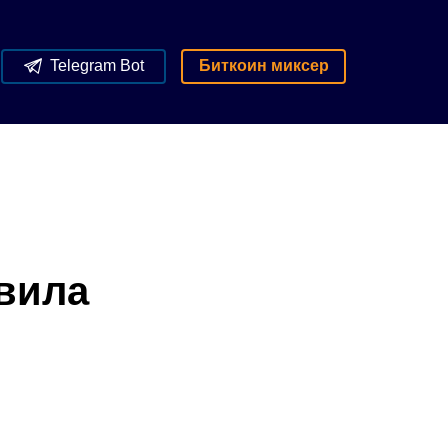
Telegram Bot
Биткоин миксер
вила