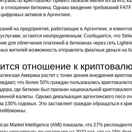
энтузиасты криптовалют приветствовали Милея из-за его, ка
 в отношении биткоина. Однако введение требований FATF
 цифровых активов в Аргентине.
ваний на предприятия, работающие в Аргентине, и клиенто
услугами, остается неопределенным. Сообщается, что Strik
е для облегчения платежей в биткоинах через сеть Lightni
ных жителей возможность отправлять фиатные деньги на ба
ится отношение к криптовал
Латинская Америка растет с точки зрения внедрения криптов
ждают, что более 50% граждан пользовались криптовалютой
адора, где биткоин был признан национальной криптовалют
твенной валюты. Однако девальвация аргентинского песо оч
 130% годовых. Это заставляет граждан обращаться к кри
тейблкоины.
as Market Intelligence (AMI) показали, что 27% респондент
ту «регулярно» по состоянию на 2022 год, что на 15% боль