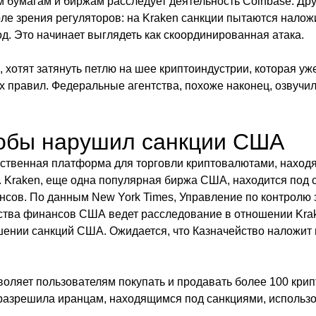
 бумагам и биржам расследует деятельность Coinbase. Др
оле зрения регуляторов: на Kraken санкции пытаются налож
д. Это начинает выглядеть как скоординированная атака.
 хотят затянуть петлю на шее криптоиндустрии, которая уж
ких правил. Федеральные агентства, похоже наконец, озвучи
кобы нарушил санкции США
ственная платформа для торговли криптовалютами, наход
. Kraken, еще одна популярная биржа США, находится под 
сов. По данным New York Times, Управление по контролю
тва финансов США ведет расследование в отношении Krake
ении санкций США. Ожидается, что Казначейство наложит 
зволяет пользователям покупать и продавать более 100 крип
разрешила иранцам, находящимся под санкциями, использ