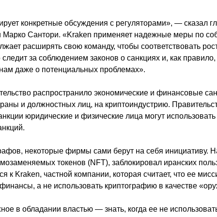
ирует конкретные обсуждения с регуляторами», — сказал г
и Марко Сантори. «Kraken применяет надежные меры по с
лжает расширять свою команду, чтобы соответствовать рост
 следит за соблюдением законов о санкциях и, как правило
нам даже о потенциальных проблемах».
тельство распространило экономические и финансовые са
раны и должностных лиц, на криптоиндустрию. Правитель
анкции юридические и физические лица могут использоват
анкций.
афов, некоторые фирмы сами берут на себя инициативу. 
мозаменяемых токенов (NFT), заблокировал иранских поль
тся к Kraken, частной компании, которая считает, что ее мис
финансы, а не использовать криптографию в качестве «ору
ное в обладании властью — знать, когда ее не использова