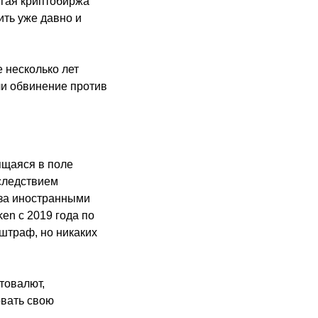
угая криптобиржа
ить уже давно и
е несколько лет
ли обвинение против
ящаяся в поле
следствием
 за иностранными
n с 2019 года по
штраф, но никаких
товалют,
овать свою