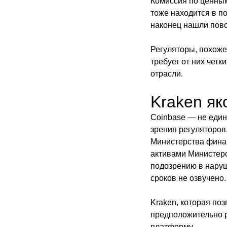
Комиссия по ценным
тоже находится в п
наконец нашли пово
Регуляторы, похоже,
требует от них чет
отрасли.
Kraken я
Coinbase — не един
зрения регуляторов
Министерства финан
активами Министерс
подозрению в наруш
сроков не озвучено.
Kraken, которая по
предположительно 
платформу.