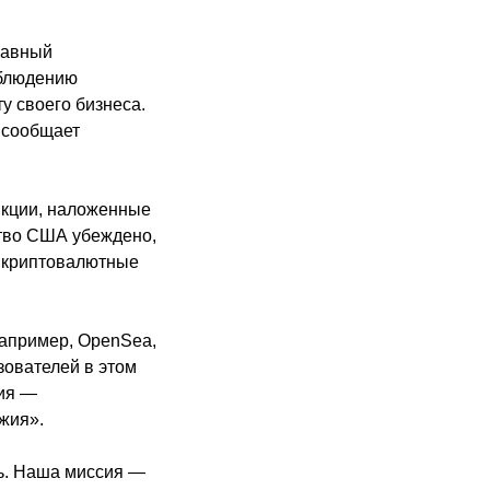
лавный
облюдению
у своего бизнеса.
, сообщает
нкции, наложенные
ство США убеждено,
ь криптовалютные
Например, OpenSea,
зователей в этом
сия —
жия».
ть. Наша миссия —