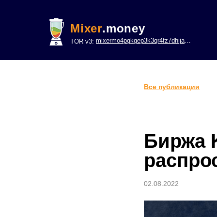
Mixer
.money
mixermo4pgkgep3k3qr4fz7dhijavxnh6lwgu7gf5qeltpy4unjed2yd.onion
TOR v3:
Все публикации
Биржа 
распро
02.08.2022