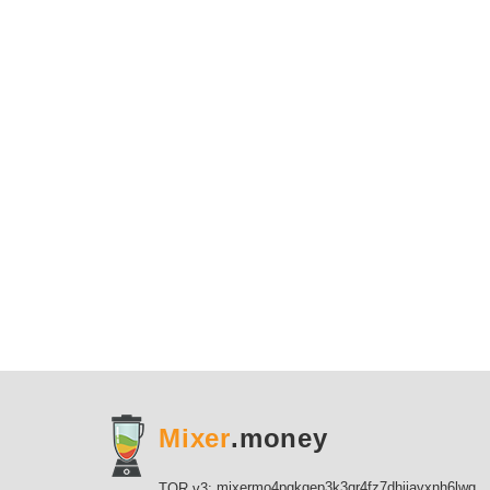
Mixer
.money
mixermo4pgkgep3k3qr4fz7dhijavxnh6lwgu7gf5qeltpy4unjed2yd.onion
TOR v3: