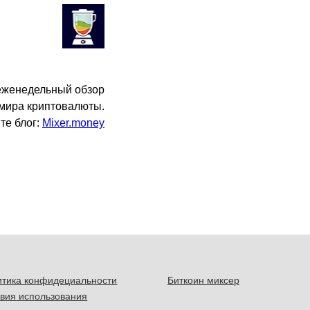
еженедельный обзор
 мира криптовалюты.
те блог:
Mixer.money
итика конфидециальности
Биткоин миксер
вия использования