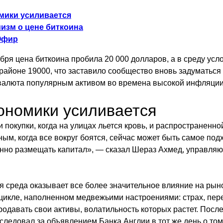
мики усиливается
изм о цене биткоина
Эфир
ября цена биткоина пробила 20 000 долларов, а в среду усл
районе 19000, что заставило сообщество вновь задуматься о
валюта популярным активом во времена высокой инфляции
ономики усиливается
покупки, когда на улицах льется кровь, и распространенной
ным, когда все вокруг боятся, сейчас может быть самое по
нно размещать капитал», — сказал Шераз Ахмед, управля
 среда оказывает все более значительное влияние на рын
икле, наполненном медвежьими настроениями: страх, пер
родавать свои активы, волатильность которых растет. Посл
следовал за объявлением Банка Англии в тот же день о том,