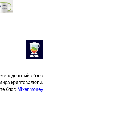
еженедельный обзор
 мира криптовалюты.
те блог:
Mixer.money