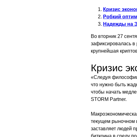
Кризис эконо
Робкий оптим
Надежды на 
Во вторник 27 сент
зафиксировалась в 
крупнейшая крипто
Кризис эк
«Следуя философии 
что нужно быть жад
чтобы начать медле
STORM Partner.
Макроэкономическая
текущем рыночном ц
заставляет людей п
биткоина в среду по