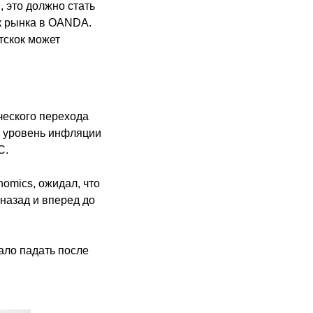
 это должно стать
к рынка в OANDA.
отскок может
ческого перехода
й уровень инфляции
C.
omics, ожидал, что
назад и вперед до
ало падать после