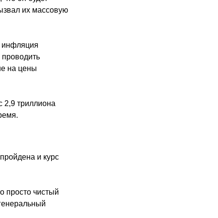
вызвал их массовую
я инфляция
 проводить
ие на цены
 2,9 триллиона
ремя.
 пройдена и курс
то просто чистый
 генеральный