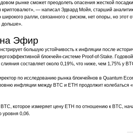
довом рынке сможет преодолеть опасения жесткой посадки,
 криптовалют», — написал Эдвард Мойя, старший аналити
о широкого ралли, связанного с риском, нет опоры, но этот 
 дольше».
на Эфир
нстрирует большую устойчивость к инфляции после истори
нергоэффективной блокчейн-системе Proof-of-Stake. Годово
слияния составляет около 0,19%, что ниже, чем 1,75% у BT
иректор по исследованию рынка блокчейнов в Quantum Econ
ровню инфляции между BTC и ETH продолжит колебаться «
BTC, которое измеряет цену ETH по отношению к BTC, нач
 уровня 0,06.