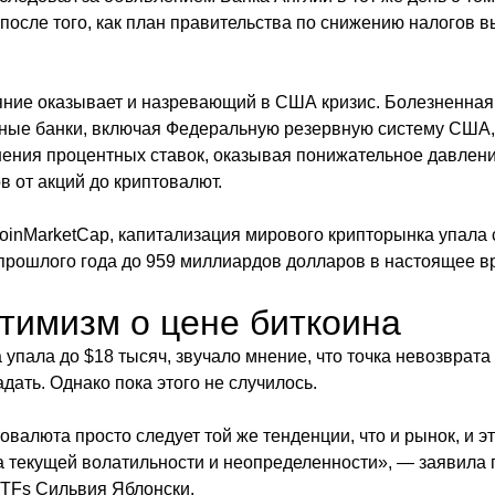
 после того, как план правительства по снижению налогов 
яние оказывает и назревающий в США кризис. Болезненна
ьные банки, включая Федеральную резервную систему США,
ения процентных ставок, оказывая понижательное давлен
в от акций до криптовалют.
inMarketCap, капитализация мирового крипторынка упала с
прошлого года до 959 миллиардов долларов в настоящее в
тимизм о цене биткоина
 упала до $18 тысяч, звучало мнение, что точка невозврата
дать. Однако пока этого не случилось.
овалюта просто следует той же тенденции, что и рынок, и э
-за текущей волатильности и неопределенности», — заявила
ETFs Сильвия Яблонски.