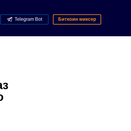
Telegram Bot
Биткоин миксер
аз
о