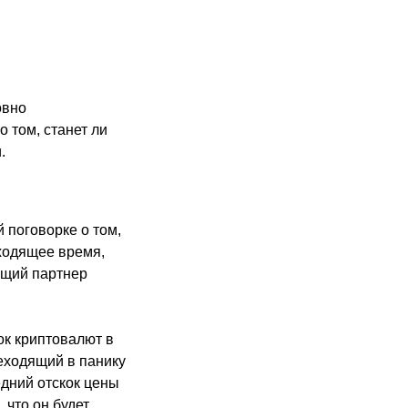
овно
 том, станет ли
.
 поговорке о том,
дходящее время,
ющий партнер
ок криптовалют в
еходящий в панику
едний отскок цены
 что он будет