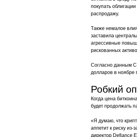
покупать облигации
распродажу.
Также немалое вли
заставила централ
агрессивные повыш
рискованных активо
Согласно данным Co
долларов в ноябре 
Робкий оп
Когда цена биткоина
будет продолжать па
«Я думаю, что крипт
аппетит к риску из
директор Defiance 