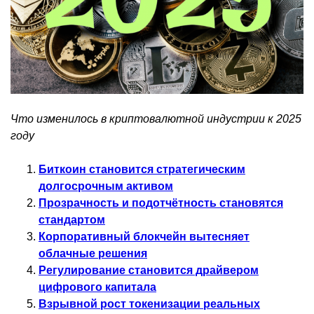
Что изменилось в криптовалютной индустрии к 2025
году
Биткоин становится стратегическим
долгосрочным активом
Прозрачность и подотчётность становятся
стандартом
Корпоративный блокчейн вытесняет
облачные решения
Регулирование становится драйвером
цифрового капитала
Взрывной рост токенизации реальных