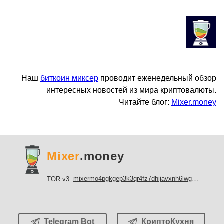
Наш
биткоин миксер
проводит еженедельный обзор
интересных новостей из мира криптовалюты.
Читайте блог:
Mixer.money
Mixer
.money
mixermo4pgkgep3k3qr4fz7dhijavxnh6lwgu7gf5qeltpy4unjed2yd.onion
TOR v3:
Telegram Bot
КриптоКухня