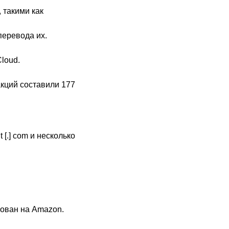
 такими как
перевода их.
Cloud.
кций составили 177
t [.] com и несколько
рован на Amazon.