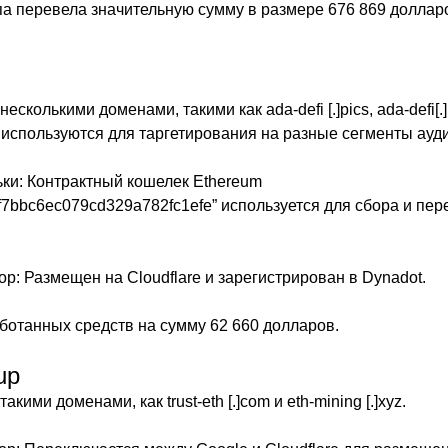
а перевела значительную сумму в размере 676 869 доллар
сколькими доменами, такими как ada-defi [.]pics, ada-defi[.
 используются для таргетирования на разные сегменты ауд
ки: Контрактный кошелек Ethereum
7bbc6ec079cd329a782fc1efe” используется для сбора и пе
ор: Размещен на Cloudflare и зарегистрирован в Dynadot.
отанных средств на сумму 62 660 долларов.
up
кими доменами, как trust-eth [.]com и eth-mining [.]xyz.