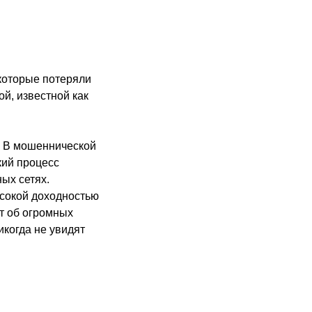
которые потеряли
й, известной как
м. В мошеннической
кий процесс
ых сетях.
сокой доходностью
т об огромных
икогда не увидят