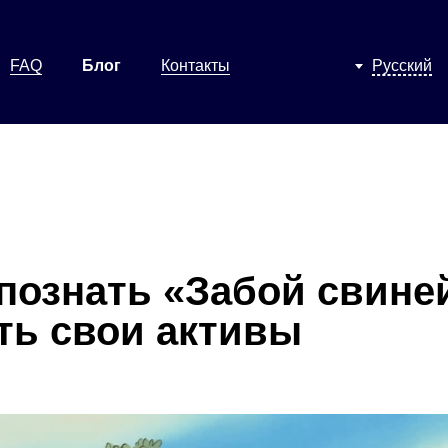
FAQ
Блог
Контакты
Русский
спознать «Забой свине
ть свои активы