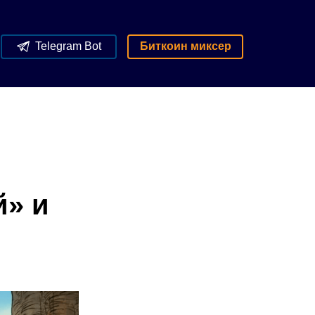
Telegram Bot
Биткоин миксер
й» и