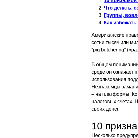
10 признаков
Что делать, 
Группы, вовл
Как избежать
Американские прав
сотни тысяч или ми
“pig butchering” («р
В общем понимании 
среде он означает 
использования подд
Незнакомцы замани
– на платформы. Ко
налоговых счетах. 
своих денег.
10 призн
Несколько предупре