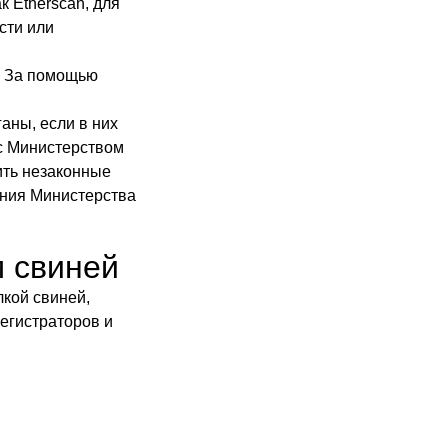
к Etherscan, для
сти или
. За помощью
аны, если в них
 с Министерством
ить незаконные
ания Министерства
м свиней
кой свиней,
егистраторов и