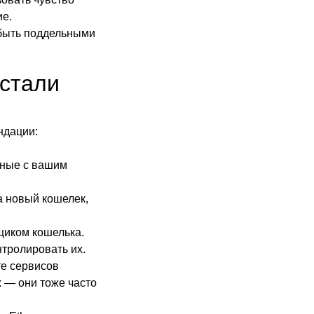
ие.
 быть поддельными
 стали
ндации:
нные с вашим
а новый кошелек,
щиком кошелька.
нтролировать их.
те сервисов
 — они тоже часто