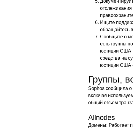
Документируйте
отслеживания 
правоохранит
Ищите поддерж
обращайтесь в
Сообщите о мо
есть группы п
юстиции США и
средства на с
юстиции США с
Группы, в
Sophos сообщила о 
включая используем
общий объем транза
Allnodes
Домены: Работает по