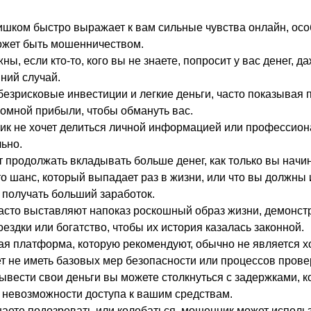
лишком быстро выражает к вам сильные чувства онлайн, осо
может быть мошенничеством.
ны, если кто-то, кого вы не знаете, попросит у вас денег, да
йний случай.
езрисковые инвестиции и легкие деньги, часто показывая
омной прибыли, чтобы обмануть вас.
ик не хочет делиться личной информацией или профессио
льно.
 продолжать вкладывать больше денег, как только вы начин
это шанс, который выпадает раз в жизни, или что вы должны
 получать больший заработок.
асто выставляют напоказ роскошный образ жизни, демонст
ездки или богатство, чтобы их история казалась законной.
я платформа, которую рекомендуют, обычно не является х
т не иметь базовых мер безопасности или процессов прове
ывести свои деньги вы можете столкнуться с задержками, 
невозможности доступа к вашим средствам.
наете подозревать или колебаться, мошенник может исполь