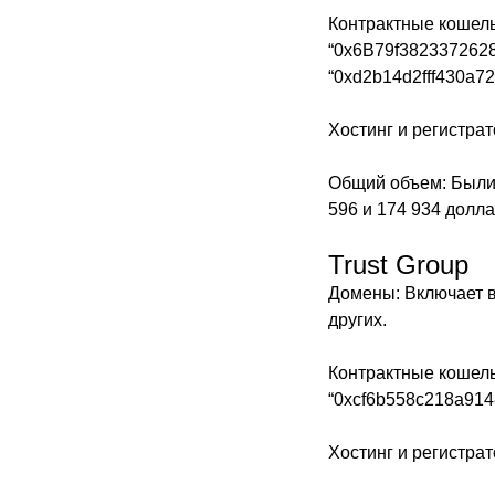
Контрактные кошель
“0x6B79f382337262
“0xd2b14d2fff430a7
Хостинг и регистрат
Общий объем: Были 
596 и 174 934 долл
Trust Group
Домены: Включает в с
других.
Контрактные кошель
“0xcf6b558c218a914
Хостинг и регистра