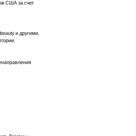
ов США за счет
]beauty и другими,
итории.
ренаправления