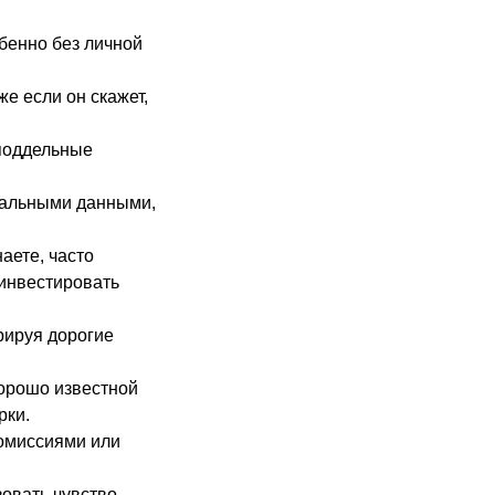
бенно без личной
же если он скажет,
 поддельные
нальными данными,
аете, часто
 инвестировать
рируя дорогие
орошо известной
рки.
комиссиями или
зовать чувство