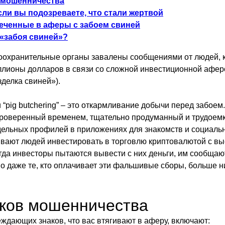
 мошенничества
если вы подозреваете, что стали жертвой
еченные в аферы с забоем свиней
 «забоя свиней»?
оохранительные органы завалены сообщениями от людей, 
ллионы долларов в связи со сложной инвестиционной аферо
азделка свиней»).
“pig butchering” – это откармливание добычи перед забое
проверенный временем, тщательно продуманный и трудоем
ельных профилей в приложениях для знакомств и социальн
вают людей инвестировать в торговлю криптовалютой с вы
гда инвесторы пытаются вывести с них деньги, им сообщаю
Но даже те, кто оплачивает эти фальшивые сборы, больше н
аков мошенничества
ждающих знаков, что вас втягивают в аферу, включают: