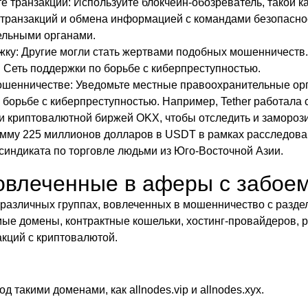
 транзакции: Используйте блокчейн-обозреватель, такой ка
транзакций и обмена информацией с командами безопасно
ельными органами.
ку: Другие могли стать жертвами подобных мошенничеств
 Сеть поддержки по борьбе с киберпреступностью.
шенничестве: Уведомьте местные правоохранительные орг
о борьбе с киберпреступностью. Например, Tether работала
 криптовалютной биржей OKX, чтобы отследить и замороз
умму 225 миллионов долларов в USDT в рамках расследов
индиката по торговле людьми из Юго-Восточной Азии.
овлеченные в аферы с забое
различных группах, вовлеченных в мошенничество с раздел
ые домены, контрактные кошельки, хостинг-провайдеров, р
кций с криптовалютой.
д такими доменами, как allnodes.vip и allnodes.xyx.