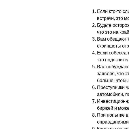
Если кто-то с
встречи, это 
Будьте осторож
что это на кра
Вам обещают б
скриншоты огр
Если собеседн
это подозрите
Вас побуждают
заявляя, что 
больше, чтобы
Преступники ч
автомобили, по
Инвестиционна
биржей и може
При попытке в
оправданиями 
Когда вы начи