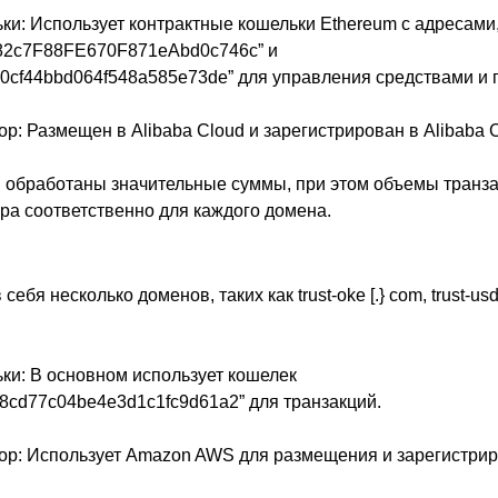
ки: Использует контрактные кошельки Ethereum с адресами,
82c7F88FE670F871eAbd0c746c” и
20cf44bbd064f548a585e73de” для управления средствами и 
ор: Размещен в Alibaba Cloud и зарегистрирован в Alibaba 
обработаны значительные суммы, при этом объемы транза
ара соответственно для каждого домена.
ебя несколько доменов, таких как trust-oke [.} com, trust-usd
ки: В основном использует кошелек
8cd77c04be4e3d1c1fc9d61a2” для транзакций.
тор: Использует Amazon AWS для размещения и зарегистри