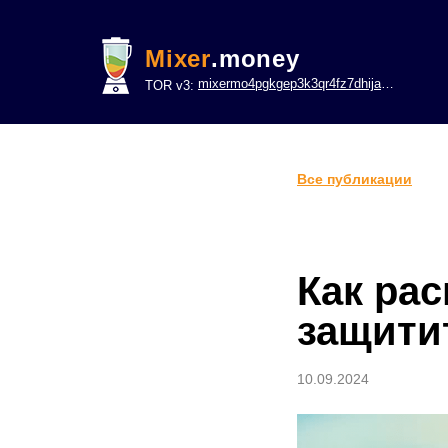
Mixer
.money
mixermo4pgkgep3k3qr4fz7dhijavxnh6lwgu7gf5qeltpy4unjed2yd.onion
TOR v3:
Все публикации
Как ра
защити
10.09.2024