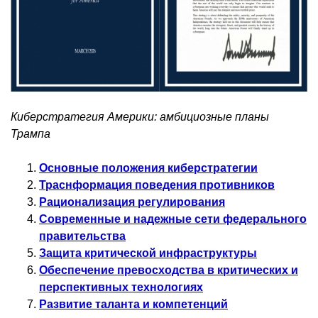
Киберстратегия Америки: амбициозные планы
Трампа
Основные положения киберстратегии
Траснформация поведения противников
Рационализация регулирования
Современные и надежные сети федерального
правительства
Защита критической инфраструктуры
Обеспечение превосходства в критических и
перспективных технологиях
Развитие таланта и компетенций