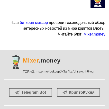
Наш
биткоин миксер
проводит еженедельный обзор
интересных новостей из мира криптовалюты.
Читайте блог:
Mixer.money
Mixer
.money
mixermo4pgkgep3k3qr4fz7dhijavxnh6lwgu7gf5qeltpy4unjed2yd.onion
TOR v3:
Telegram Bot
КриптоКухня