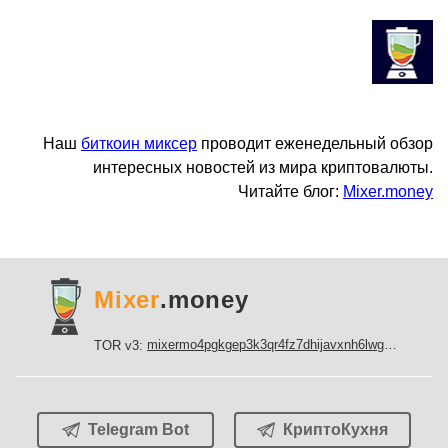
Наш
биткоин миксер
проводит еженедельный обзор
интересных новостей из мира криптовалюты.
Читайте блог:
Mixer.money
Mixer
.money
mixermo4pgkgep3k3qr4fz7dhijavxnh6lwgu7gf5qeltpy4unjed2yd.onion
TOR v3:
Telegram Bot
КриптоКухня