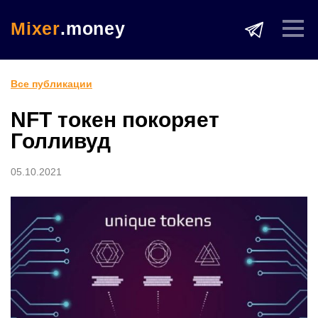
Mixer
.money
Все публикации
NFT токен покоряет
Голливуд
05.10.2021