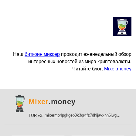
Наш
биткоин миксер
проводит еженедельный обзор
интересных новостей из мира криптовалюты.
Читайте блог:
Mixer.money
Mixer
.money
mixermo4pgkgep3k3qr4fz7dhijavxnh6lwgu7gf5qeltpy4unjed2yd.onion
TOR v3: