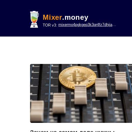
Mixer
.money
mixermo4pgkgep3k3qr4fz7dhijavxnh6lwgu7gf5qeltpy4unjed2yd.onion
TOR v3: