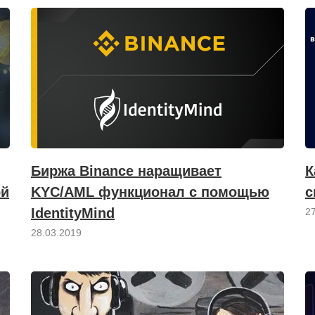
Биржа Binance наращивает
К
ой
KYC/AML функционал с помощью
с
IdentityMind
2
28.03.2019