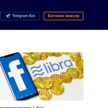
Telegram Bot
Биткоин миксер