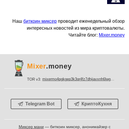
Наш
биткоин миксер
проводит еженедельный обзор
интересных новостей из мира криптовалюты.
Читайте блог:
Mixer.money
Mixer
.money
mixermo4pgkgep3k3qr4fz7dhijavxnh6lwgu7gf5qeltpy4unjed2yd.onion
TOR v3:
Telegram Bot
КриптоКухня
Миксер мани
— биткоин миксер, анонимайзер с