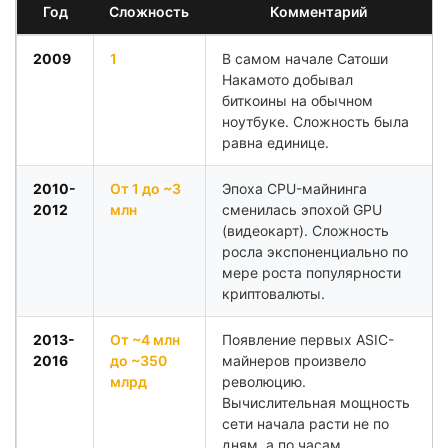
Год
Сложность
Комментарий
2009
1
В самом начале Сатоши
Накамото добывал
биткоины на обычном
ноутбуке. Сложность была
равна единице.
2010-
От 1 до ~3
Эпоха CPU-майнинга
2012
млн
сменилась эпохой GPU
(видеокарт). Сложность
росла экспоненциально по
мере роста популярности
криптовалюты.
2013-
От ~4 млн
Появление первых ASIC-
2016
до ~350
майнеров произвело
млрд
революцию.
Вычислительная мощность
сети начала расти не по
дням, а по часам.