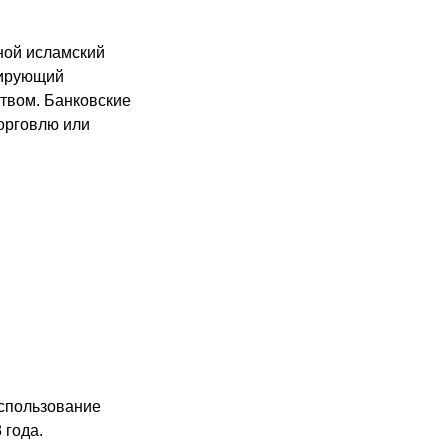
ной исламский
цирующий
ством. Банковские
торговлю или
использование
 года.