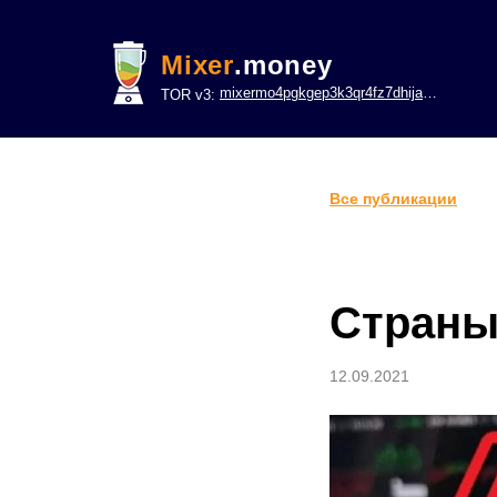
Mixer
.money
mixermo4pgkgep3k3qr4fz7dhijavxnh6lwgu7gf5qeltpy4unjed2yd.onion
TOR v3:
Все публикации
Страны
12.09.2021