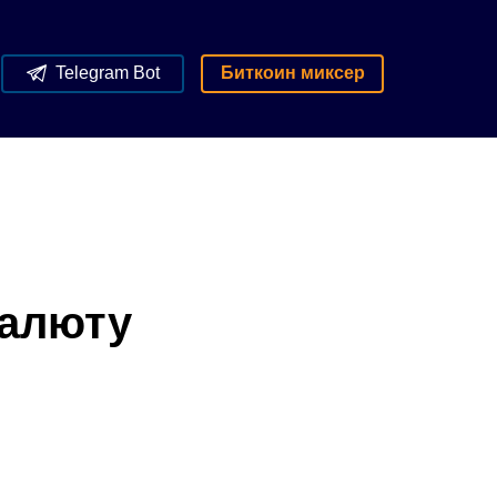
Telegram Bot
Биткоин миксер
валюту