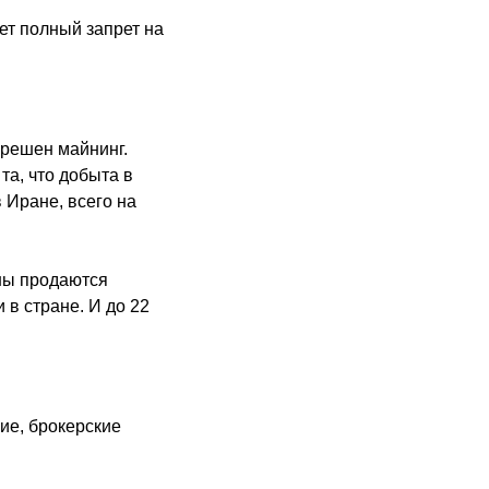
ует полный запрет на
зрешен майнинг.
та, что добыта в
 Иране, всего на
ны продаются
 в стране. И до 22
ие, брокерские