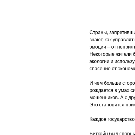
Страны, запретивши
знают, как управля
эмоции – от неприя
Некоторые жители б
экологии и использ
спасение от эконом
И чем больше сторо
рождается в умах с
мошенников. А с др
Это становится при
Каждое государство
Биткойн был спорны