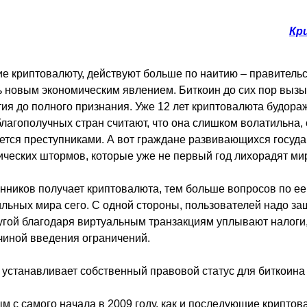
Кр
е криптовалюту, действуют больше по наитию – правительс
ть новым экономическим явлением. Биткоин до сих пор выз
тия до полного признания. Уже 12 лет криптовалюта будора
лагополучных стран считают, что она слишком волатильна,
уется преступниками. А вот граждане развивающихся госуда
ических штормов, которые уже не первый год лихорадят ми
нников получает криптовалюта, тем больше вопросов по е
ильных мира сего. С одной стороны, пользователей надо за
угой благодаря виртуальным транзакциям уплывают налоги,
чиной введения ограничений.
 устанавливает собственный правовой статус для биткоина
м с самого начала в 2009 году, как и последующие криптов