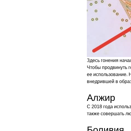
Здесь гонения нача
Чтобы продвинуть г
ее использование. 
внедрившей в образ
Алжир
С 2018 года исполь
также совершать лю
Боливия