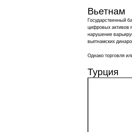
Вьетнам
Государственный ба
цифровых активов я
нарушение варьируе
вьетнамских динаров
Однако торговля ил
Турция