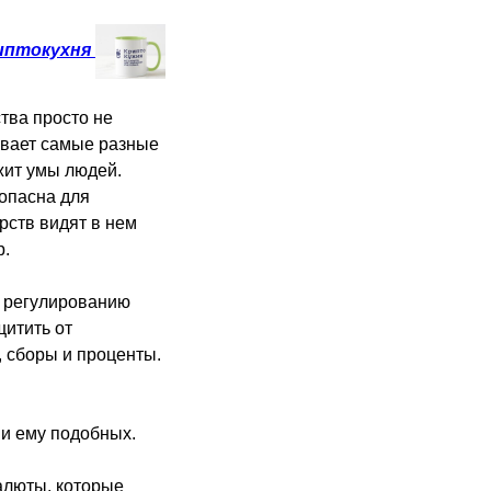
иптокухня
тва просто не
ывает самые разные
жит умы людей.
 опасна для
рств видят в нем
р.
е регулированию
щитить от
 сборы и проценты.
 и ему подобных.
алюты, которые