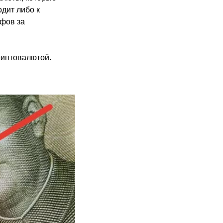
одит либо к
афов за
риптовалютой.