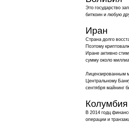
Это государство зап
биткоин и любую др
Иран
Страна долго восст
Поэтому криптовалют
Иране активно стим
сумму около миллиа
Лицензированным м
Центральному Банку.
сентября майнинг б
Колумбия
В 2014 годц финанс
операции и транзак