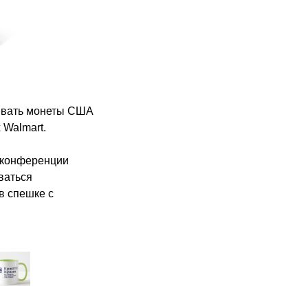
нивать монеты США
 Walmart.
й конференции
ваться
в спешке с