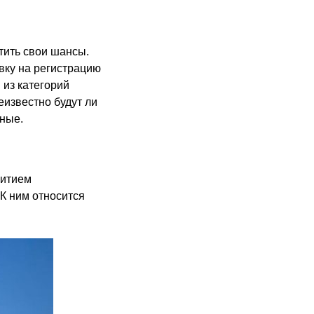
тить свои шансы.
явку на регистрацию
 из категорий
еизвестно будут ли
ные.
витием
К ним относится