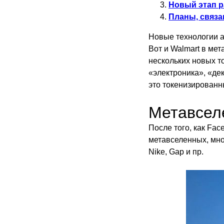
Новый этап р
Планы, связа
Новые технологии а
Вот и Walmart в ме
нескольких новых т
«электроника», «де
это токенизированн
Метавсел
После того, как Fa
метавселенных, мно
Nike, Gap и пр.