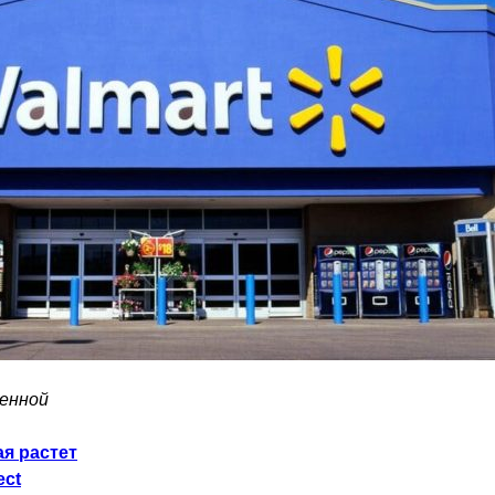
ленной
я растет
ect