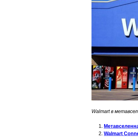
Walmart в метавсе
Метавселенна
Walmart Conn