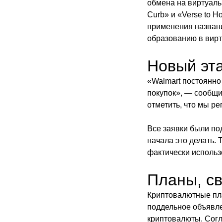
обмена на виртуальн
Curb» и «Verse to H
применения названия
образованию в вирт
Новый эта
«Walmart постоянно
покупок», — сообщи
отметить, что мы р
Все заявки были по
начала это делать. 
фактически использ
Планы, с
Криптовалютные пла
поддельное объявле
криптовалюты. Согл