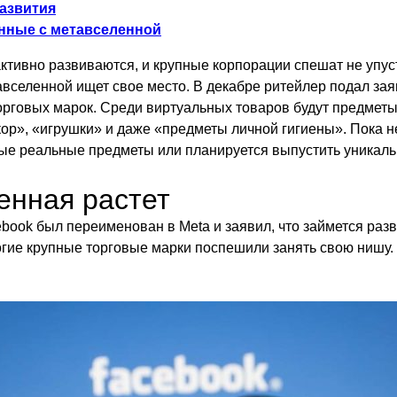
азвития
нные с метавселенной
ктивно развиваются, и крупные корпорации спешат не упус
тавселенной ищет свое место. В декабре ритейлер подал за
орговых марок. Среди виртуальных товаров будут предметы
кор», «игрушки» и даже «предметы личной гигиены». Пока н
ые реальные предметы или планируется выпустить уникаль
енная растет
cebook был переименован в Meta и заявил, что займется раз
гие крупные торговые марки поспешили занять свою нишу. 