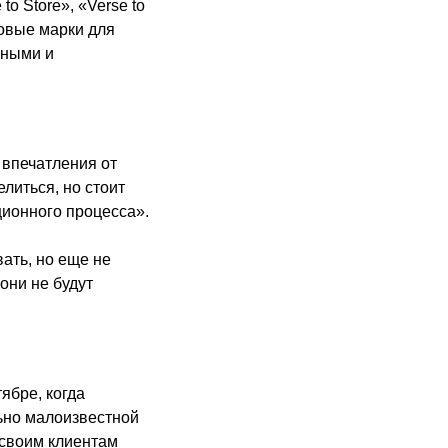
o Store», «Verse to
говые марки для
ьными и
 впечатления от
литься, но стоит
ционного процесса».
ать, но еще не
они не будут
ябре, когда
ьно малоизвестной
 своим клиентам