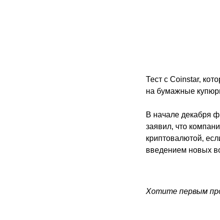
Тест с Coinstar, к
на бумажные купюры
В начале декабря ф
заявил, что компан
криптовалютой, есл
введением новых в
Хотите первым про