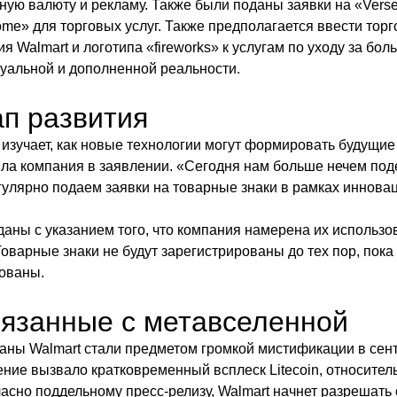
ую валюту и рекламу. Также были поданы заявки на «Verse t
ome» для торговых услуг. Также предполагается ввести тор
 Walmart и логотипа «fireworks» к услугам по уходу за бол
уальной и дополненной реальности.
п развития
 изучает, как новые технологии могут формировать будущие
ла компания в заявлении. «Сегодня нам больше нечем поде
егулярно подаем заявки на товарные знаки в рамках иннова
даны с указанием того, что компания намерена их использов
Товарные знаки не будут зарегистрированы до тех пор, пока 
ованы.
вязанные с метавселенной
ны Walmart стали предметом громкой мистификации в сент
ние вызвало кратковременный всплеск Litecoin, относител
асно поддельному пресс-релизу, Walmart начнет разрешать