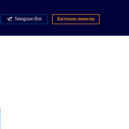
Telegram Bot
Биткоин миксер