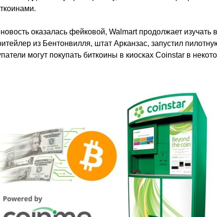
ткоинами.
 новость оказалась фейковой, Walmart продолжает изучать 
ритейлер из Бентонвилля, штат Арканзас, запустил пилотну
патели могут покупать биткоины в киосках Coinstar в некот