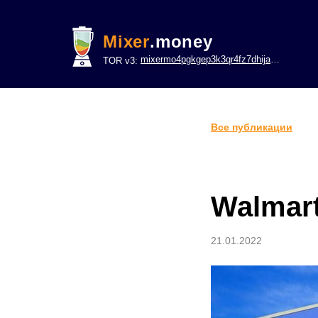
Mixer
.money
mixermo4pgkgep3k3qr4fz7dhijavxnh6lwgu7gf5qeltpy4unjed2yd.onion
TOR v3:
Все публикации
Walmar
21.01.2022